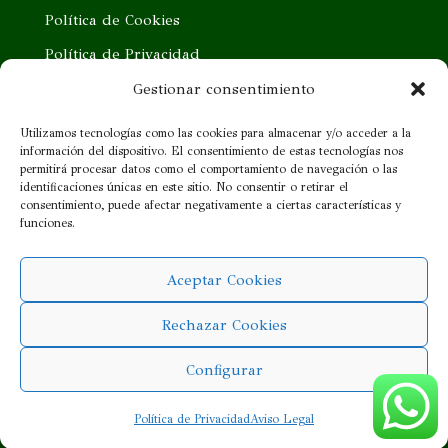
Política de Cookies
Política de Privacidad
Trabaja con nosotros
Gestionar consentimiento
Quieres ser nuestro distribuidor
Utilizamos tecnologías como las cookies para almacenar y/o acceder a la
información del dispositivo. El consentimiento de estas tecnologías nos
Proveedor cercano
permitirá procesar datos como el comportamiento de navegación o las
identificaciones únicas en este sitio. No consentir o retirar el
consentimiento, puede afectar negativamente a ciertas características y
¡SÍGUENOS!
funciones.
Aceptar Cookies
Rechazar Cookies
Configurar
Copyright © 2021 Fray Mendel
Política de Privacidad
Aviso Legal