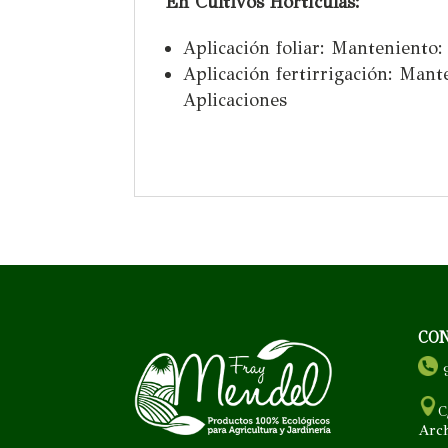
En Cultivos Hortículas:
Aplicación foliar: Manteniento:
Aplicación fertirrigación: Mant
Aplicaciones
CO
9
C
Arc