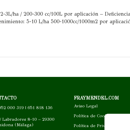
 2-3L/ha / 200-300 cc/100L por aplicación – Deficienci
enimiento: 5-10 L/ha 500-1000cc/1000m2 por aplicació
NTACTO
FRAYMENDEL.COM
Aviso Legal
52 000 319 | 651 818 136
Política de Cookies
/ Labradores 8-10 – 29300
hidona (Málaga)
Política de Privacidad