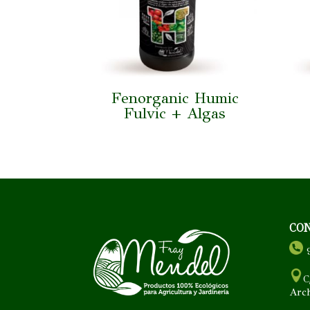
Fenorganic Humic
Fulvic + Algas
CO
9
C
Arc