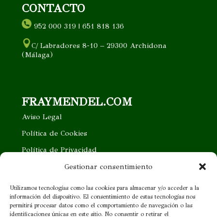
CONTACTO
952 000 319 | 651 818 136
C/ Labradores 8-10 – 29300 Archidona
(Málaga)
FRAYMENDEL.COM
Aviso Legal
Política de Cookies
Política de Privacidad
Trabaja con nosotros
Gestionar consentimiento
Quieres ser nuestro distribuidor
Utilizamos tecnologías como las cookies para almacenar y/o acceder a la
información del dispositivo. El consentimiento de estas tecnologías nos
Proveedor cercano
permitirá procesar datos como el comportamiento de navegación o las
identificaciones únicas en este sitio. No consentir o retirar el