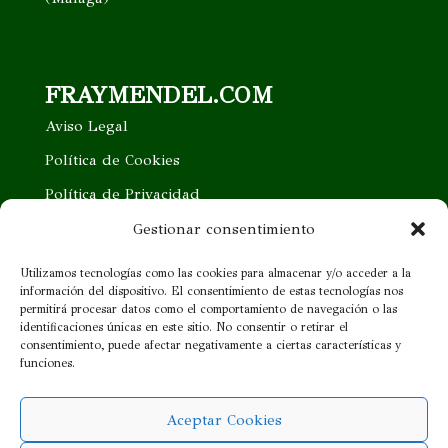
FRAYMENDEL.COM
Aviso Legal
Política de Cookies
Política de Privacidad
Trabaja con nosotros
Gestionar consentimiento
Quieres ser nuestro distribuidor
Utilizamos tecnologías como las cookies para almacenar y/o acceder a la
información del dispositivo. El consentimiento de estas tecnologías nos
Proveedor cercano
permitirá procesar datos como el comportamiento de navegación o las
identificaciones únicas en este sitio. No consentir o retirar el
consentimiento, puede afectar negativamente a ciertas características y
¡SÍGUENOS!
funciones.
Aceptar Cookies