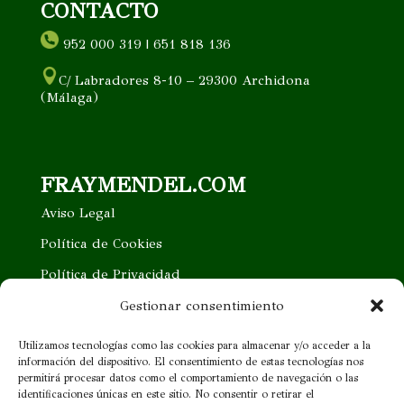
CONTACTO
952 000 319 | 651 818 136
C/ Labradores 8-10 – 29300 Archidona
(Málaga)
FRAYMENDEL.COM
Aviso Legal
Política de Cookies
Política de Privacidad
Trabaja con nosotros
Gestionar consentimiento
Quieres ser nuestro distribuidor
Utilizamos tecnologías como las cookies para almacenar y/o acceder a la
información del dispositivo. El consentimiento de estas tecnologías nos
Proveedor cercano
permitirá procesar datos como el comportamiento de navegación o las
identificaciones únicas en este sitio. No consentir o retirar el