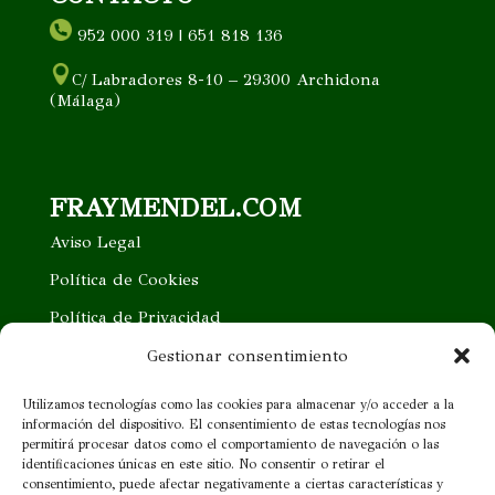
952 000 319 | 651 818 136
C/ Labradores 8-10 – 29300 Archidona
(Málaga)
FRAYMENDEL.COM
Aviso Legal
Política de Cookies
Política de Privacidad
Trabaja con nosotros
Gestionar consentimiento
Quieres ser nuestro distribuidor
Utilizamos tecnologías como las cookies para almacenar y/o acceder a la
información del dispositivo. El consentimiento de estas tecnologías nos
Proveedor cercano
permitirá procesar datos como el comportamiento de navegación o las
identificaciones únicas en este sitio. No consentir o retirar el
consentimiento, puede afectar negativamente a ciertas características y