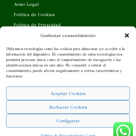
Aviso Legal
Política de Cookies
Política de Privacidad
Trabaja con nosotros
Gestionar consentimiento
Quieres ser nuestro distribuidor
Utilizamos tecnologías como las cookies para almacenar y/o acceder a la
información del dispositivo. El consentimiento de estas tecnologías nos
Proveedor cercano
permitirá procesar datos como el comportamiento de navegación o las
identificaciones únicas en este sitio. No consentir o retirar el
consentimiento, puede afectar negativamente a ciertas características y
¡SÍGUENOS!
funciones.
Aceptar Cookies
Rechazar Cookies
Configurar
Copyright © 2021 Fray Mendel
Política de Privacidad
Aviso Legal