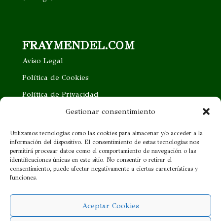
FRAYMENDEL.COM
Aviso Legal
Política de Cookies
Política de Privacidad
Trabaja con nosotros
Gestionar consentimiento
Quieres ser nuestro distribuidor
Utilizamos tecnologías como las cookies para almacenar y/o acceder a la
información del dispositivo. El consentimiento de estas tecnologías nos
Proveedor cercano
permitirá procesar datos como el comportamiento de navegación o las
identificaciones únicas en este sitio. No consentir o retirar el
consentimiento, puede afectar negativamente a ciertas características y
¡SÍGUENOS!
funciones.
Aceptar Cookies