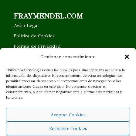
FRAYMENDEL.COM
Aviso Legal
Política de Cookies
Política de Privacidad
Trabaja con nosotros
Gestionar consentimiento
Quieres ser nuestro distribuidor
Utilizamos tecnologías como las cookies para almacenar y/o acceder a la
información del dispositivo. El consentimiento de estas tecnologías nos
Proveedor cercano
permitirá procesar datos como el comportamiento de navegación o las
identificaciones únicas en este sitio. No consentir o retirar el
consentimiento, puede afectar negativamente a ciertas características y
¡SÍGUENOS!
funciones.
Aceptar Cookies
Rechazar Cookies