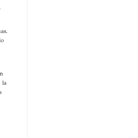
,
as.
do
an
 la
s