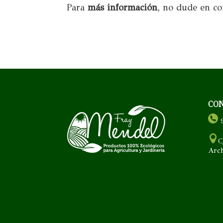
Para
más información
, no dude en co
CO
9
C
Arc