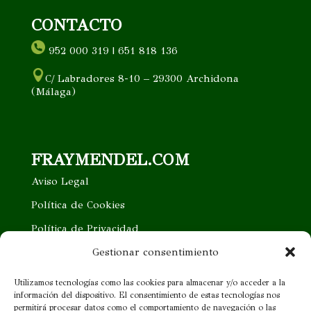
CONTACTO
952 000 319 | 651 818 136
C/ Labradores 8-10 – 29300 Archidona
(Málaga)
FRAYMENDEL.COM
Aviso Legal
Política de Cookies
Política de Privacidad
Trabaja con nosotros
Gestionar consentimiento
Quieres ser nuestro distribuidor
Utilizamos tecnologías como las cookies para almacenar y/o acceder a la
información del dispositivo. El consentimiento de estas tecnologías nos
Proveedor cercano
permitirá procesar datos como el comportamiento de navegación o las